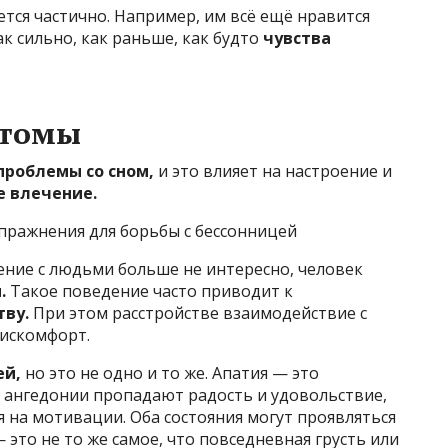
тся частично. Например, им всё ещё нравится
ак сильно, как раньше, как будто
чувства
птомы
проблемы со сном,
и это влияет на настроение и
е влечение.
пражнения для борьбы с бессонницей
ение с людьми больше не интересно, человек
.
Такое поведение часто приводит к
тву.
При этом расстройстве взаимодействие с
искомфорт.
ей,
но это не одно и то же. Апатия — это
и ангедонии пропадают радость и удовольствие,
я на мотивации. Оба состояния могут проявляться
это не то же самое, что повседневная грусть или