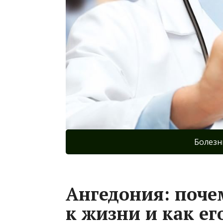
Болезн
Ангедония: поче
к жизни и как ег