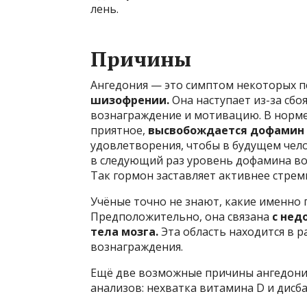
лень.
Причины
Ангедония — это симптом некоторых пс
шизофрении.
Она наступает из-за сбо
вознаграждение и мотивацию. В норме 
приятное,
высвобождается дофамин
удовлетворения, чтобы в будущем чел
в следующий раз уровень дофамина воз
Так гормон заставляет активнее стреми
Учёные точно не знают, какие именно
Предположительно, она связана
с нед
тела мозга.
Эта область находится в 
вознаграждения.
Ещё две возможные причины ангедони
анализов: нехватка витамина D и дисб