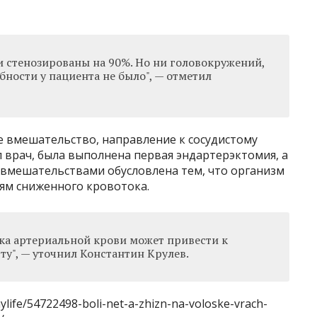
и стенозированы на 90%. Но ни головокружений,
ности у пациента не было", — отметил
е вмешательство, направление к сосудистому
л врач, была выполнена первая эндартерэктомия, а
у вмешательствами обусловлена тем, что организм
ям сниженного кровотока.
ока артериальной крови может привести к
у", — уточнил Константин Крулев.
hylife/54722498-boli-net-a-zhizn-na-voloske-vrach-