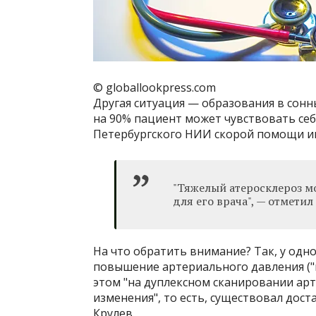
© globallookpress.com
Другая ситуация — образования в сонн
на 90% пациент может чувствовать себ
Петербургского НИИ скорой помощи и
"Тяжелый атеросклероз м
для его врача", — отметил
На что обратить внимание? Так, у одн
повышение артериального давления ("м
этом "на дуплексном сканировании ар
изменения", то есть, существовал дос
Крулев.