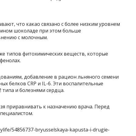
ают, что какао связано с более низким уровнем
тёмном шоколаде при этом больше
внению с молочным.
 же типов фитохимических веществ, которые
фенолах.
дованиям, добавление в рацион льняного семени
х белков CRP и IL-6. Эти воспалительные
 типа и болезнями сердца.
зя приравнивать к назначению врача. Перед
специалистом.
hylife/54856737-bryusselskaya-kapusta-i-drugie-