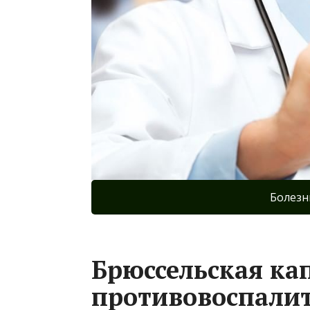
Болезн
Брюссельская кап
противовоспали