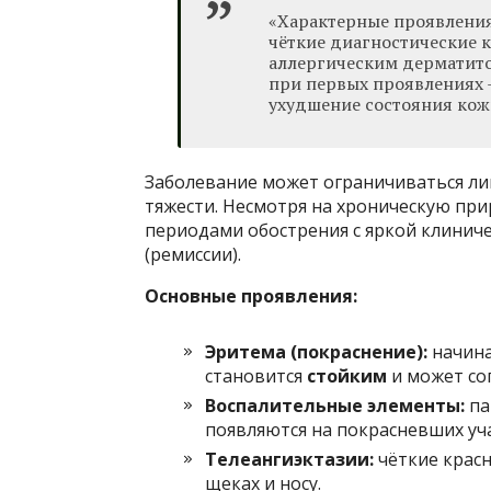
«Характерные проявления
чёткие диагностические к
аллергическим дерматито
при первых проявлениях 
ухудшение состояния кож
Заболевание может ограничиваться л
тяжести. Несмотря на хроническую при
периодами обострения с яркой клинич
(ремиссии).
Основные
проявления
:
Эритема (покраснение):
начина
становится
стойким
и может со
Воспалительные элементы:
па
появляются на покрасневших уча
Телеангиэктазии:
чёткие красн
щеках и носу.