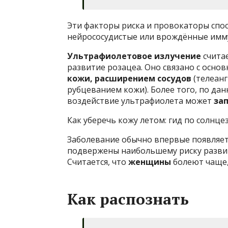
Эти факторы риска и провокаторы спо
нейрососудистые или врождённые имм
Ультрафиолетовое излучение
счита
развитие розацеа. Оно связано с осно
кожи,
расширением сосудов
(телеан
рубцеванием кожи). Более того, по да
воздействие ультрафиолета может
за
Как уберечь кожу летом: гид по солнц
Заболевание обычно впервые появляе
подвержены наибольшему риску развити
Считается, что
женщины
болеют чаще
Как распознать