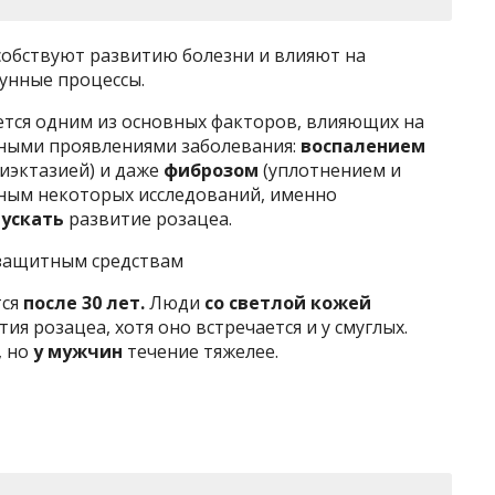
собствуют развитию болезни и влияют на
унные процессы.
ется одним из основных факторов, влияющих на
вными проявлениями заболевания:
воспалением
гиэктазией) и даже
фиброзом
(уплотнением и
нным некоторых исследований, именно
пускать
развитие розацеа.
езащитным средствам
тся
после 30 лет.
Люди
со светлой кожей
я розацеа, хотя оно встречается и у смуглых.
, но
у мужчин
течение тяжелее.