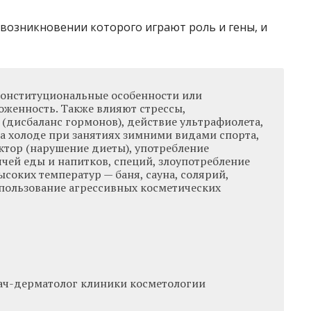
я
 возникновении которого играют роль и гены, и
онституциональные особенности или
оженность. Также влияют стрессы,
(дисбаланс гормонов), действие ультрафиолета,
а холоде при занятиях зимними видами спорта,
ктор (нарушение диеты), употребление
чей еды и напитков, специй, злоупотребление
ысоких температур — баня, сауна, солярий,
спользование агрессивных косметических
ач-дерматолог клиники косметологии