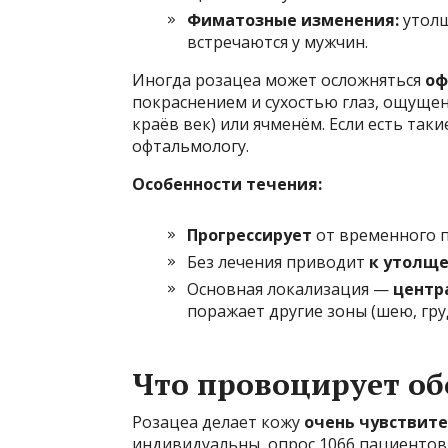
Фиматозные изменения:
утолщ
встречаются у мужчин.
Иногда розацеа может осложняться
оф
покраснением и сухостью глаз, ощуще
краёв век) или ячменём. Если есть так
офтальмологу.
Особенности течения:
Прогрессирует
от временного п
Без лечения приводит
к утолще
Основная локализация —
центр
поражает другие зоны (шею, гру
Что провоцирует об
Розацеа делает кожу
очень чувствите
индивидуальны, опрос 1066 пациентов