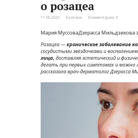
о розацеа
11.06.2025
Болезни
Комментарии: 0
Мария МуссоваДзерасса Мильдзихова эк
Розацеа —
хроническое заболевание к
сосудистыми звёздочками и воспалением
лица,
доставляя эстетический и физиче
делать при первых симптомах и можно 
рассказала врач-дерматолог Дзерасса Ми