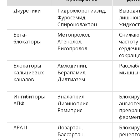
Диуретики
Гидрохлоротиазид,
Выводя
Фуросемид,
лишню
Спиронолактон
жидкост
Бета-
Метопролол,
Снижаю
блокаторы
Атенолол,
частоту 
Бисопролол
сердечн
сокращ
Блокаторы
Амлодипин,
Расслаб
кальциевых
Верапамил,
мышцы 
каналов
Дилтиазем
Ингибиторы
Эналаприл,
Блокир
АПФ
Лизиноприл,
ангиоте
Рамиприл
превра
фермен
АРА II
Лозартан,
Блокир
Валсартан,
рецепт