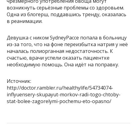
чрезмерного употребления овоща могут
возникнуть серьёзные проблемы со здоровьем.
Одна из блогерш, поддавшись тренду, оказалась
в реанимации.
Девушка с ником SydneyPacce попала в больницу
из-за того, что на фоне переизбытка натрия у неё
началась полиорганная недостаточность. К
счастью, врачи успели оказать пациентке
необходимую помощь. Она идёт на поправку.
Источник:
http://doctor.rambler.ru/healthylife/54734074-
inflyuensery-skupayut-morkov-radi-togo-chtoby-
stat-bolee-zagorelymi-pochemu-eto-opasno/