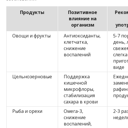
Продукты
Позитивное
Реко
влияние на
организм
упот
Овощи и фрукты
Антиоксиданты,
5-7 по
клетчатка,
день, 
снижение
свеже
воспалений
слегка
приго
виде
Цельнозерновые
Поддержка
Ежедн
кишечной
замен
микрофлоры,
рафин
стабилизация
проду
сахара в крови
Рыба и орехи
Омега-3,
2-3 ра
снижение
недел
воспалений,