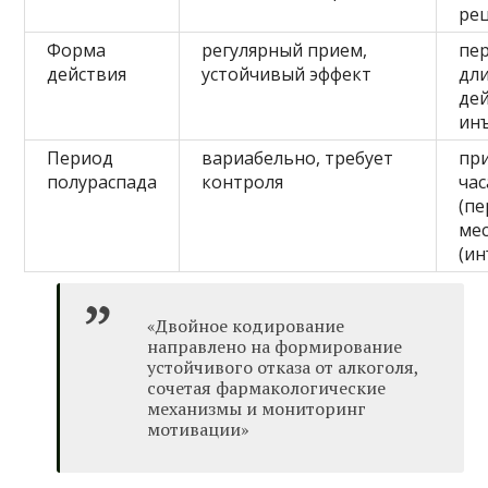
ре
Форма
регулярный прием,
пе
действия
устойчивый эффект
дл
де
ин
Период
вариабельно, требует
пр
полураспада
контроля
час
(пе
ме
(ин
«Двойное кодирование
направлено на формирование
устойчивого отказа от алкоголя,
сочетая фармакологические
механизмы и мониторинг
мотивации»