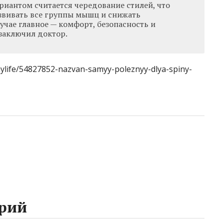
риантом считается чередование стилей, что
звивать все группы мышц и снижать
учае главное — комфорт, безопасность и
 заключил доктор.
hylife/54827852-nazvan-samyy-poleznyy-dlya-spiny-
рий