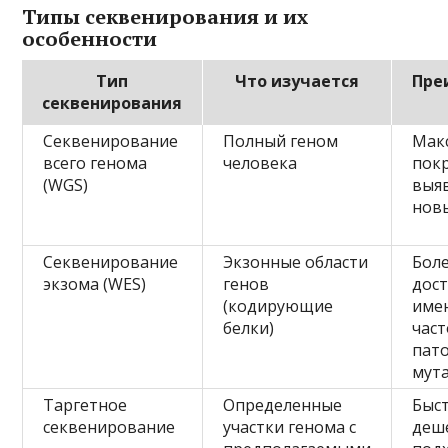
Типы секвенирования и их
особенности
Тип
Что изучается
Пре
секвенирования
Секвенирование
Полный геном
Мак
всего генома
человека
пок
(WGS)
выя
нов
Секвенирование
Экзонные области
Бол
экзома (WES)
генов
дост
(кодирующие
име
белки)
част
пат
мут
Таргетное
Определенные
Быст
секвенирование
участки генома с
деш