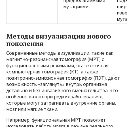
предполагаемыми
под
мутациями
шир
изв
мут
Методы визуализации нового
поколения
Современные методы визуализации, такие как
магнитно-резонансная томография (МРТ) с
функциональными режимами, высокоточная
компьютерная томография (КТ), а также
позитронно-эмиссионная томография (ПЭТ), дают
возможность «заглянуть» внутрь организма
детально и без инвазивного вмешательства. Это
особенно важно при редких заболеваниях,
которые могут затрагивать внутренние органы,
мозг или мягкие ткани.
Например, функциональная МРТ позволяет
исследовать работу мозга в режиме реального