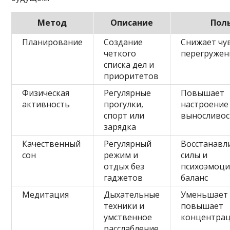
Метод
Описание
Пол
Планирование
Создание
Снижает чу
четкого
перегружен
списка дел и
приоритетов
Физическая
Регулярные
Повышает
активность
прогулки,
настроение
спорт или
выносливос
зарядка
Качественный
Регулярный
Восстанавл
сон
режим и
силы и
отдых без
психоэмоц
гаджетов
баланс
Медитация
Дыхательные
Уменьшает 
техники и
повышает
умственное
концентра
расслабление