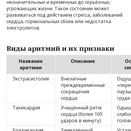
незначительных и временных до серьёзных,
угрожающих жизни. Такое состояние может
развиваться под действием стресса, заболеваний
сердца, гормональных сбоев или недостатка
электролитов.
Виды аритмий и их признаки
Название
Описание
Ос
аритмии
си
Экстрасистолия
Внезапные
Ощущ
преждевременные
«пере
сокращения
паузы
сердца
груди
Тахикардия
Учащённый ритм
Одыш
сердца (более 100
слабо
ударов в минуту)
голов
Брадикардия
Замедленный
Устал