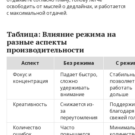
освободить от мыслей о дедлайнах, и работается
с максимальной отдачей.
Таблица: Влияние режима на
разные аспекты
производительности
Аспект
Без режима
С режи
Фокус и
Падает быстро,
Стабильны
концентрация
сложно
позволяет
удерживать
работать
внимание
дольше
Креативность
Снижается из-
Поддержи
за
благодаря
переутомления
свежей го
Количество
Часто
Минималь
ошибок
повышается
количеств