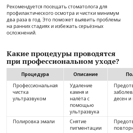
Рекомендуется посещать стоматолога для
профилактического осмотра и чистки минимум
два раза в год. Это поможет выявить проблемы
на ранних стадиях и избежать серьёзных
осложнений.
Какие процедуры проводятся
при профессиональном уходе?
Процедура
Описание
По
Профессиональная
Удаление
Предот
чистка
камня и
заболе
ультразвуком
налёта с
десен и
помощью
ультразвука
Полировка эмали
Снятие
Предот
пигментации
повтор