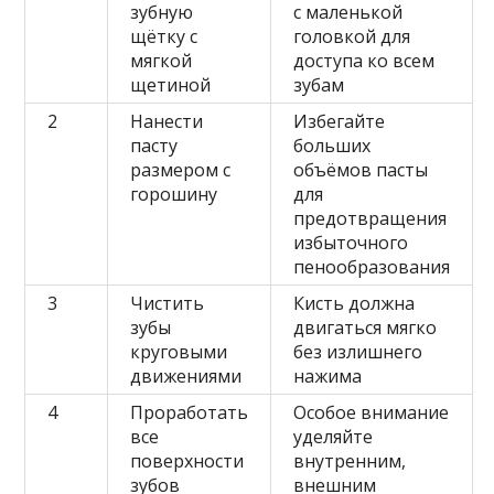
зубную
с маленькой
щётку с
головкой для
мягкой
доступа ко всем
щетиной
зубам
2
Нанести
Избегайте
пасту
больших
размером с
объёмов пасты
горошину
для
предотвращения
избыточного
пенообразования
3
Чистить
Кисть должна
зубы
двигаться мягко
круговыми
без излишнего
движениями
нажима
4
Проработать
Особое внимание
все
уделяйте
поверхности
внутренним,
зубов
внешним