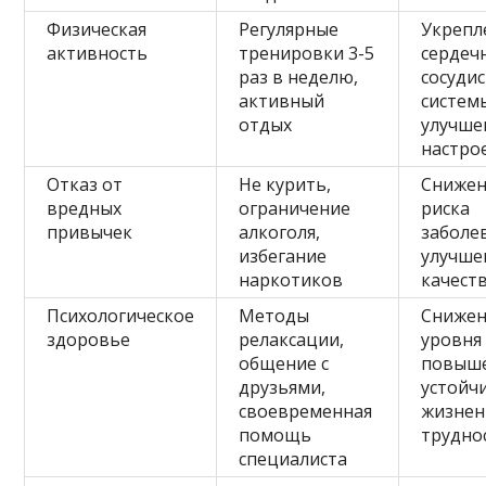
Физическая
Регулярные
Укрепл
активность
тренировки 3-5
сердеч
раз в неделю,
сосуди
активный
систем
отдых
улучше
настро
Отказ от
Не курить,
Сниже
вредных
ограничение
риска
привычек
алкоголя,
заболе
избегание
улучше
наркотиков
качест
Психологическое
Методы
Сниже
здоровье
релаксации,
уровня 
общение с
повыш
друзьями,
устойч
своевременная
жизне
помощь
трудно
специалиста