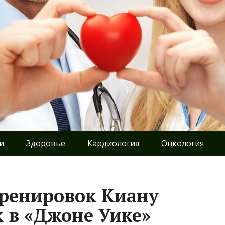
и
Здоровье
Кардиология
Онкология
тренировок Киану
к в «Джоне Уике»