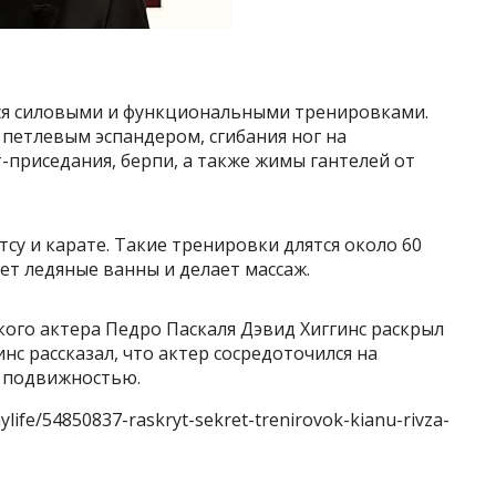
тся силовыми и функциональными тренировками.
петлевым эспандером, сгибания ног на
-приседания, берпи, а также жимы гантелей от
су и карате. Такие тренировки длятся около 60
ет ледяные ванны и делает массаж.
ого актера Педро Паскаля Дэвид Хиггинс раскрыл
нс рассказал, что актер сосредоточился на
и подвижностью.
ylife/54850837-raskryt-sekret-trenirovok-kianu-rivza-