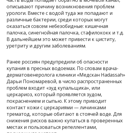
часть воды попадает обратно в мочевой канал,
описывают причину возникновения проблем
урологи. Вместе с водой туда же попадают и
различные бактерии, среди которых могут
оказаться совсем небезобидные: кишечная
палочка, синегнойная палочка, стафилококк и т.д.
В дальнейшем это может привести к циститу,
уретриту и другим заболеваниям.
Ранее россиян предупредили об опасности
купания в пресных водоемах. По словам врача-
дерматовенеролога клиники «Медскан Hadassah»
Дарьи Пономаревой, в число распространенных
проблем входит «зуд купальщика», или
церкариоз, который проявляется зудом,
покраснением и сыпью. К этому приводит
контакт кожи с церкариями — личинками
трематод, которые обитают в стоячей воде. Для
снижения рисков важно купаться в проверенных
местах и пользоваться репеллентами,