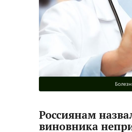
Болезн
Россиянам назва
виновника непри