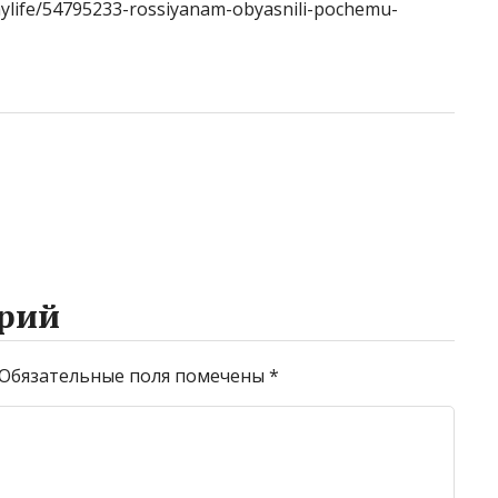
thylife/54795233-rossiyanam-obyasnili-pochemu-
рий
Обязательные поля помечены
*