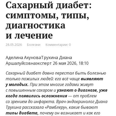
Сахарный диабет:
симптомы, типы,
диагностика
и лечение
28.05.2026
Болезни
Комментарии: 0
Аделина АхуноваТрухина Диана
Аршалуйсовнаэксперт 26 мая 2026, 18:10
Сахарный диабет давно перестал быть болезнью
только пожилых людей: его всё чаще
выявляют
у молодых.
При этом многие годами живут
с повышенным сахаром и
узнают о диагнозе, уже
когда появились осложнения
— от проблем
со зрением до инфаркта. Врач-эндокринолог Диана
Трухина рассказала «Рамблеру», какие бывают
типы диабета,
почему он возникает и как его