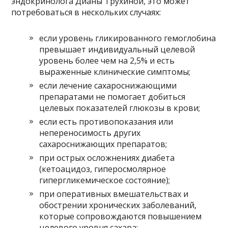
эндокринолога Дианы Трухиной, это может
потребоваться в нескольких случаях:
если уровень гликированного гемоглобина
превышает индивидуальный целевой
уровень более чем на 2,5% и есть
выраженные клинические симптомы;
если лечение сахароснижающими
препаратами не помогает добиться
целевых показателей глюкозы в крови;
если есть противопоказания или
непереносимость других
сахароснижающих препаратов;
при острых осложнениях диабета
(кетоацидоз, гиперосмолярное
гипергликемическое состояние);
при оперативных вмешательствах и
обострении хронических заболеваний,
которые сопровождаются повышением
целевого уровня сахара;