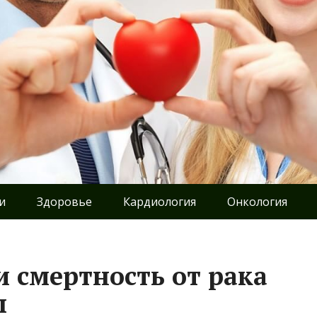
и
Здоровье
Кардиология
Онкология
 смертность от рака
ы