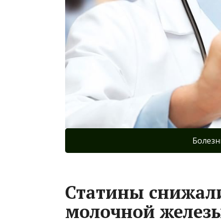
Болезн
Статины снижали
молочной желез