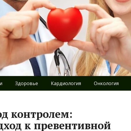
и
Здоровье
Кардиология
Онкология
од контролем:
ход к превентивной