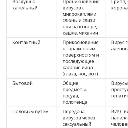
Воздушно-
Проникновение
Грипп,
капельный
вирусов с
корона
микрокаплями
слюны и слизи
при разговоре,
кашле, чихании
Контактный
Прикосновение
Вирус г
к заражённым
аденов
поверхностям и
последующее
касание лица
(глаза, нос, рот)
Бытовой
Общие
Вирусы
предметы,
просту
посуда,
гепати
полотенца
Половым путём
Передача
ВИЧ, в
вирусов через
папил
сексуальный
челове