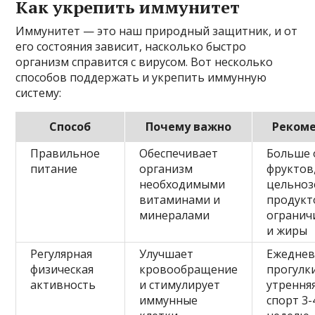
Как укрепить иммунитет
Иммунитет — это наш природный защитник, и от
его состояния зависит, насколько быстро
организм справится с вирусом. Вот несколько
способов поддержать и укрепить иммунную
систему:
Способ
Почему важно
Реком
Правильное
Обеспечивает
Больше 
питание
организм
фруктов
необходимыми
цельноз
витаминами и
продукт
минералами
огранич
и жиры
Регулярная
Улучшает
Ежедне
физическая
кровообращение
прогулки
активность
и стимулирует
утренняя
иммунные
спорт 3-