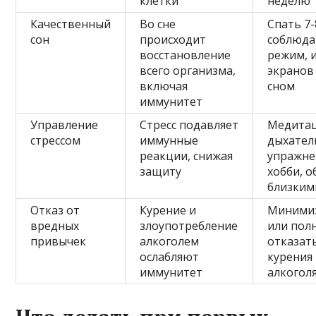
клетки
неделю
Качественный
Во сне
Спать 7-
сон
происходит
соблюда
восстановление
режим, 
всего организма,
экранов
включая
сном
иммунитет
Управление
Стресс подавляет
Медитац
стрессом
иммунные
дыхател
реакции, снижая
упражне
защиту
хобби, о
близким
Отказ от
Курение и
Миними
вредных
злоупотребление
или пол
привычек
алкоголем
отказать
ослабляют
курения
иммунитет
алкогол