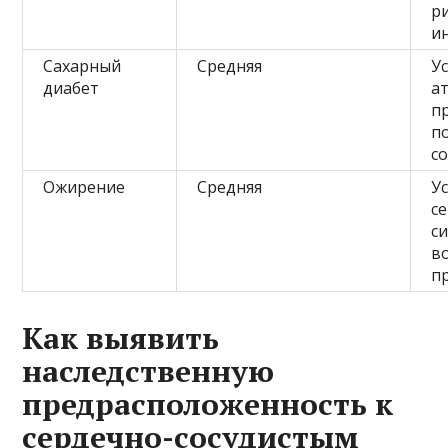
р
и
Сахарный
Средняя
У
диабет
а
п
п
с
Ожирение
Средняя
У
с
си
в
п
Как выявить
наследственную
предрасположенность к
сердечно-сосудистым