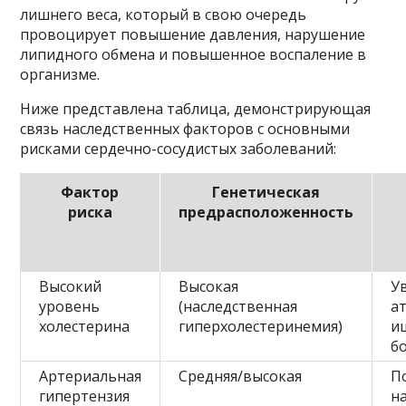
лишнего веса, который в свою очередь
провоцирует повышение давления, нарушение
липидного обмена и повышенное воспаление в
организме.
Ниже представлена таблица, демонстрирующая
связь наследственных факторов с основными
рисками сердечно-сосудистых заболеваний:
Фактор
Генетическая
риска
предрасположенность
Высокий
Высокая
У
уровень
(наследственная
а
холестерина
гиперхолестеринемия)
и
б
Артериальная
Средняя/высокая
П
гипертензия
на