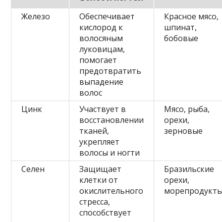
Железо
Обеспечивает
Красное мясо,
кислород к
шпинат,
волосяным
бобовые
луковицам,
помогает
предотвратить
выпадение
волос
Цинк
Участвует в
Мясо, рыба,
восстановлении
орехи,
тканей,
зерновые
укрепляет
волосы и ногти
Селен
Защищает
Бразильские
клетки от
орехи,
окислительного
морепродукт
стресса,
способствует