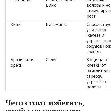
цинк
волосы и но
стимулирует
рост
Киви
Витамин С
Способству
усвоению
железа и
укреплени
сосудов ко
головы
Бразильские
Селен
Защищают
орехи
клетки от
окислитель
стресса,
укрепляют
волосы
Чего стоит избегать,
чтобы не навредить