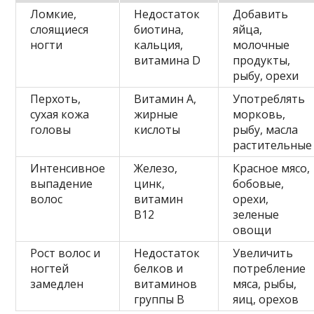
Ломкие,
Недостаток
Добавить
слоящиеся
биотина,
яйца,
ногти
кальция,
молочные
витамина D
продукты,
рыбу, орехи
Перхоть,
Витамин A,
Употреблять
сухая кожа
жирные
морковь,
головы
кислоты
рыбу, масла
растительные
Интенсивное
Железо,
Красное мясо,
выпадение
цинк,
бобовые,
волос
витамин
орехи,
В12
зеленые
овощи
Рост волос и
Недостаток
Увеличить
ногтей
белков и
потребление
замедлен
витаминов
мяса, рыбы,
группы В
яиц, орехов