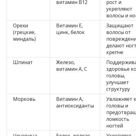
витамин В12
рост и
укрепляют
волосы и но
Орехи
Витамин Е,
Защищают
(грецкие,
цинк, белок
волосы от
миндаль)
повреждени
делают ног
крепче
Шпинат
Железо,
Поддержив
витамин А, С
здоровье к
головы,
улучшает
структуру
Морковь
Витамин А,
Увлажняет 
антиоксиданты
головы и
предотвра
ломкость
ногтей
Чечевица
Белок, железо,
Укрепляет