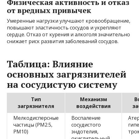
Физическая активность и отказ
от вредных привычек
Умеренные нагрузки улучшают кровообращение,
повышают эластичность сосудов и укрепляют
сердце. Отказ от курения и алкоголя значительно
снижает риск развития заболеваний сосудов.
Таблица: Влияние
основных загрязнителей
на сосудистую систему
Тип
Механизм
В
загрязнителя
воздействия
за
Мелкодисперсные
Воспаление
Ате
частицы (PM2.5,
сосудистого
гип
PM10)
эндотелия,
тро
окислительный