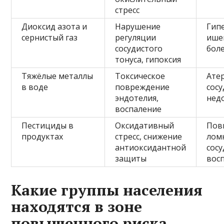
стресс
Диоксид азота и
Нарушение
Гип
сернистый газ
регуляции
ише
сосудистого
бол
тонуса, гипоксия
Тяжёлые металлы
Токсическое
Ате
в воде
повреждение
сосу
эндотелия,
нед
воспаление
Пестициды в
Оксидативный
Пов
продуктах
стресс, снижение
лом
антиоксидантной
сосу
защиты
вос
Какие группы населения
находятся в зоне
повышенного риска