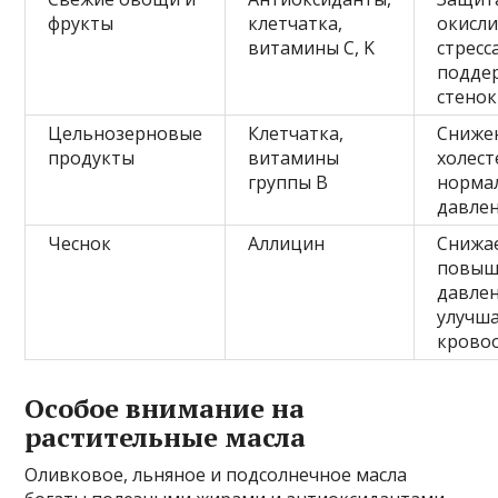
фрукты
клетчатка,
окисл
витамины C, K
стресса
подде
стенок
Цельнозерновые
Клетчатка,
Сниже
продукты
витамины
холест
группы B
норма
давле
Чеснок
Аллицин
Снижа
повыш
давлен
улучш
крово
Особое внимание на
растительные масла
Оливковое, льняное и подсолнечное масла