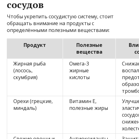
сосудов
Чтобы укрепить сосудистую систему, стоит
обращать внимание на продукты с
определёнными полезными веществами:
Продукт
Полезные
Вли
вещества
с
Жирная рыба
Омега-3
Снижа
(лосось,
жирные
воспал
скумбрия)
кислоты
предо
образ
тромб
Орехи (грецкие,
Витамин Е,
Улучш
миндаль)
полезные жиры
эласти
сосудо
сниже
холест
Свежие овощи и
Антиоксиданты,
Защит