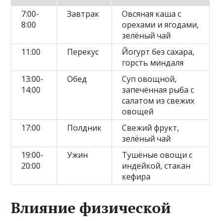
7:00-
Завтрак
Овсяная каша с
8:00
орехами и ягодами,
зелёный чай
11:00
Перекус
Йогурт без сахара,
горсть миндаля
13:00-
Обед
Суп овощной,
14:00
запечённая рыба с
салатом из свежих
овощей
17:00
Полдник
Свежий фрукт,
зелёный чай
19:00-
Ужин
Тушёные овощи с
20:00
индейкой, стакан
кефирa
Влияние физической