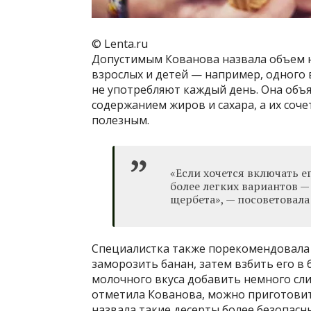
© Lenta.ru
Допустимым Кованова назвала объем н
взрослых и детей — например, одного в
не употребляют каждый день. Она объ
содержанием жиров и сахара, а их соче
полезным.
«Если хочется включать е
более легких вариантов 
щербета», — посоветовала
Специалистка также порекомендовала
заморозить банан, затем взбить его в 
молочного вкуса добавить немного сли
отметила Кованова, можно приготовит
назвала такие десерты более безопасн