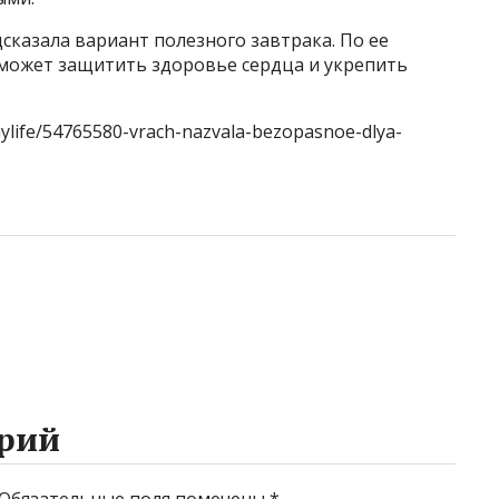
сказала вариант полезного завтрака. По ее
оможет защитить здоровье сердца и укрепить
hylife/54765580-vrach-nazvala-bezopasnoe-dlya-
рий