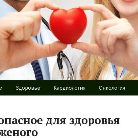
и
Здоровье
Кардиология
Онкология
опасное для здоровья
женого