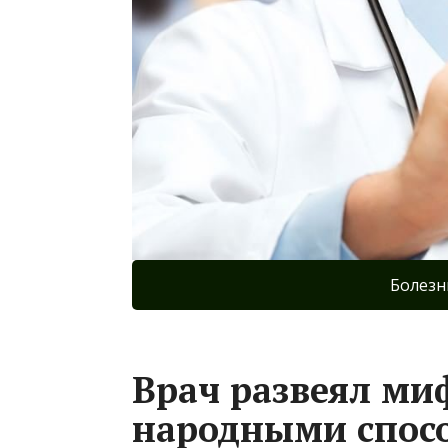
Болезн
Врач развеял ми
народными спос