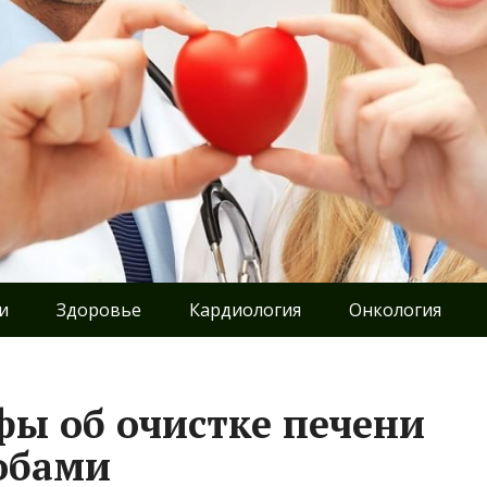
и
Здоровье
Кардиология
Онкология
фы об очистке печени
обами