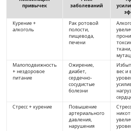
привычек
заболеваний
усил
эф
Курение +
Рак ротовой
Алког
алкоголь
полости,
увели
пищевода,
прони
печени
токси
ткани
мутац
Малоподвижность
Ожирение,
Избы
+ нездоровое
диабет,
вес и
питание
сердечно-
урове
сосудистые
усили
болезни
нагру
сердц
Стресс + курение
Повышение
Стресс
артериального
никот
давления,
увели
нарушения
урове